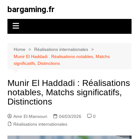
Skip
bargaming.fr
to
content
Home
Réalisations internationales
Munir El Haddadi : Réalisations notables, Matchs
significatifs, Distinctions
Munir El Haddadi : Réalisations
notables, Matchs significatifs,
Distinctions
Amir El-Mansouri
04/03/2026
0
Réalisations internationales