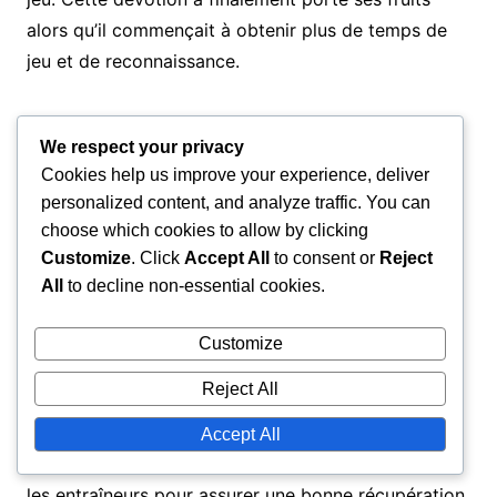
alors qu’il commençait à obtenir plus de temps de
jeu et de reconnaissance.
Retards dus aux blessures
We respect your privacy
Cookies help us improve your experience, deliver
Les blessures ont été un problème récurrent pour
personalized content, and analyze traffic. You can
Amrabat, impactant sa performance et sa
choose which cookies to allow by clicking
disponibilité. Ces revers se produisaient souvent
Customize
. Click
Accept All
to consent or
Reject
lors de phases cruciales de la saison, entravant son
All
to decline non-essential cookies.
élan et son développement. Chaque blessure
Customize
nécessitait une réhabilitation, ce qui mettait à
l’épreuve sa résilience physique et mentale.
Reject All
Pour surmonter ces défis, Amrabat a travaillé en
Accept All
étroite collaboration avec le personnel médical et
les entraîneurs pour assurer une bonne récupération.