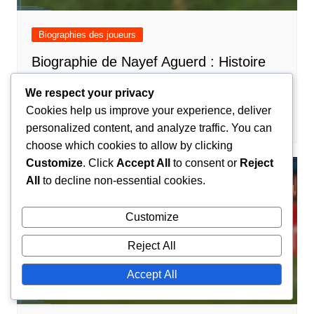
Biographies des joueurs
Biographie de Nayef Aguerd : Histoire
personnelle, Dynamiques familiales,
We respect your privacy
Parcours footballistique
Cookies help us improve your experience, deliver
Amir El-Mansouri
25/02/2026
0
personalized content, and analyze traffic. You can
choose which cookies to allow by clicking
Customize
. Click
Accept All
to consent or
Reject
All
to decline non-essential cookies.
Customize
Reject All
Accept All