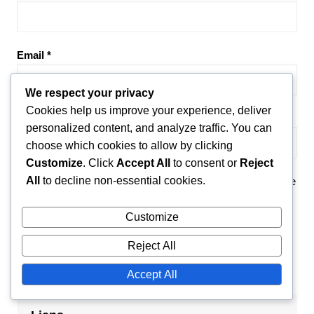
Email
*
We respect your privacy
Cookies help us improve your experience, deliver
Website
personalized content, and analyze traffic. You can
choose which cookies to allow by clicking
Customize
. Click
Accept All
to consent or
Reject
All
to decline non-essential cookies.
Save my name, email, and website in this browser for the
next time I comment.
Customize
Reject All
Accept All